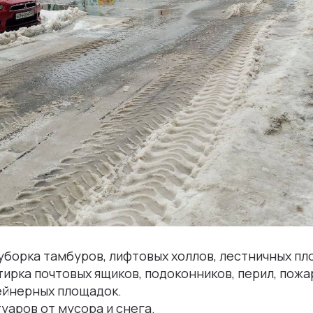
уборка тамбуров, лифтовых холлов, лестничных пл
ирка почтовых ящиков, подоконников, перил, пож
ейнерных площадок.
уаров от мусора и снега.