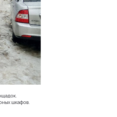
ощадок.
арных шкафов.