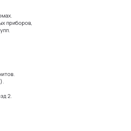
омах.
ых приборов,
упп.
нитов.
).
зд 2.