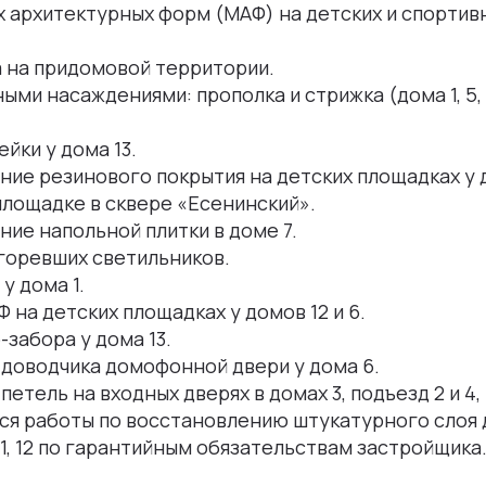
 архитектурных форм (МАФ) на детских и спортив
а на придомовой территории.
ыми насаждениями: прополка и стрижка (дома 1, 5, 6
йки у дома 13.
ие резинового покрытия на детских площадках у до
площадке в сквере «Есенинский».
ие напольной плитки в доме 7.
горевших светильников.
у дома 1.
 на детских площадках у домов 12 и 6.
-забора у дома 13.
 доводчика домофонной двери у дома 6.
петель на входных дверях в домах 3, подъезд 2 и 4,
я работы по восстановлению штукатурного слоя
1, 12 по гарантийным обязательствам застройщика