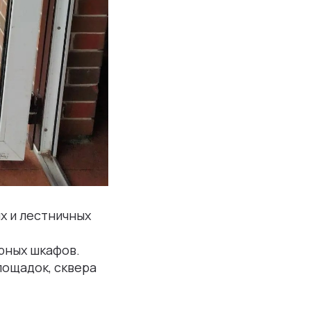
х и лестничных
арных шкафов.
лощадок, сквера