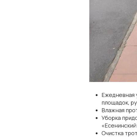
Ежедневная у
площадок, ру
Влажная прот
Уборка придо
«Есенинский»
Очистка трот