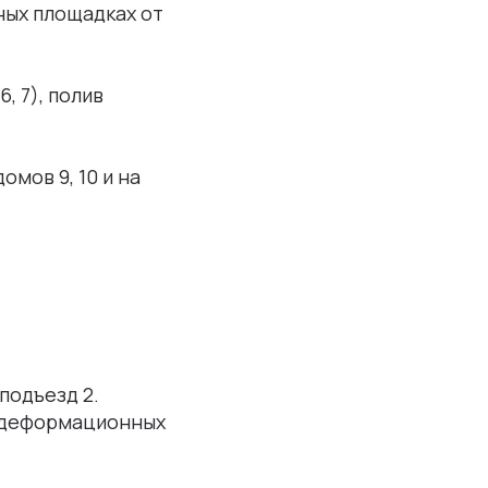
ных площадках от
, 7), полив
мов 9, 10 и на
 подъезд 2.
 деформационных
.