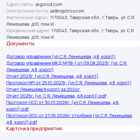
Адрес сайта:
ykgorod.com
Электронная почта:
uk@ngstroy.com
Фактический адрес:
1170043, Тверская обл., г.Тверь, ул. С.Я.
Лемешева, д.10, пом.VI
Юридический адрес:
170043, Тверская обл., г.Тверь, ул. С.Я.
Лемешева, д.10, пом.VI
Документы
Договор управления (ул.С.Я. Лемешева, д.8, корп.1)
Договор управления МКД №Л8-1 от 09.08.2023г. (ул. С.Я.
Лемешева, д.8, корп.1)
Отчет 2023г. (ул.С.Я. Лемешева, д.8, корп.1)
Протокол №1 от 25.10.2023г. (ул.С.Я. Лемешева, д.8, корп.1)
Отчет Лемешева 8 корп.1 за 2024г.
Отчет 2025г. (ул. С.Я. Лемешева, д.8 корп.1).pdf
Протокол ОСС от 30.01.2026г. (ул.С.Я. Лемешева, д.8,
корп.1).pdf
Протокол ОСС от 27.05.2026г. столбики (ул.С.Я. Лемешева,
Личный кабинет в вашем мобильном.
д.8, корп.1).pdf
Карточка предприятия
Оплачивайте квитанции, вносите
показания счетчиков, узнавайте